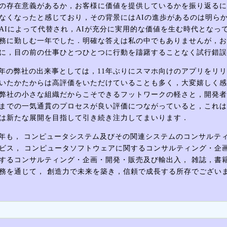
の存在意義があるか，お客様に価値を提供しているかを振り返るに
なくなったと感じており，その背景にはAIの進歩があるのは明ら
AIによって代替され，AIが充分に実用的な価値を生む時代となっ
務に勤しむ一年でした．明確な答えは私の中でもありませんが，お
に，目の前の仕事ひとつひとつに行動を躊躇することなく試行錯誤
年の弊社の出来事としては，11年ぶりにスマホ向けのアプリをリ
いたかたからは高評価をいただけていることも多く，大変嬉しく感
弊社の小さな組織だからこそできるフットワークの軽さと，開発者
までの一気通貫のプロセスが良い評価につながっていると，これは
は新たな展開を目指して引き続き注力してまいります．
年も， コンピュータシステム及びその関連システムのコンサルテ
ビス， コンピュータソフトウェアに関するコンサルティング・企
するコンサルティング・企画・開発・販売及び輸出入， 雑誌，書
務を通じて， 創造力で未来を築き，信頼で成長する所存でござい