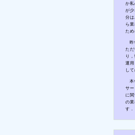
か私
が少
分は
ら業
ため
昨
ただ
り，
運用
して
本
サー
に関
の業
す．