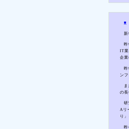
■
新
昨
IT
企業
昨
ンフ
ま
の長
研
Aリ
り」
昨