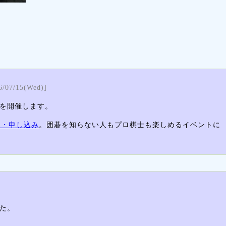
6/07/15(Wed)]
を開催します。
細・申し込み
。囲碁を知らない人もプロ棋士も楽しめるイベントに
た。