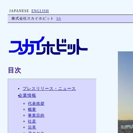
JAPANESE
ENGLISH
株式会社スカイホビット
>>
目次
プレスリリース・ニュース
企業情報
代表挨拶
概要
事業目的
社是
沿革