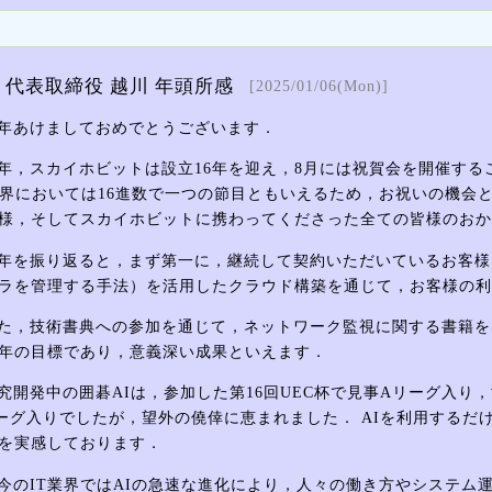
代表取締役 越川 年頭所感
[2025/01/06(Mon)]
年あけましておめでとうございます．
年，スカイホビットは設立16年を迎え，8月には祝賀会を開催する
業界においては16進数で一つの節目ともいえるため，お祝いの機会
様，そしてスカイホビットに携わってくださった全ての皆様のおか
年を振り返ると，まず第一に，継続して契約いただいているお客様に
ラを管理する手法）を活用したクラウド構築を通じて，お客様の利
た，技術書典への参加を通じて，ネットワーク監視に関する書籍を
年の目標であり，意義深い成果といえます．
究開発中の囲碁AIは，参加した第16回UEC杯で見事Aリーグ入り
ーグ入りでしたが，望外の僥倖に恵まれました． AIを利用する
を実感しております．
今のIT業界ではAIの急速な進化により，人々の働き方やシステム