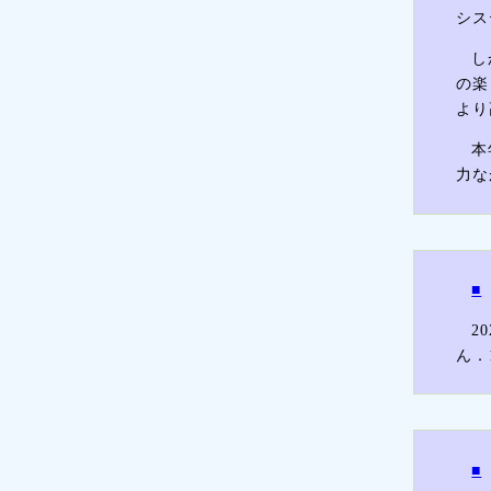
シス
し
の楽
より
本
力な
■
2
ん．
■