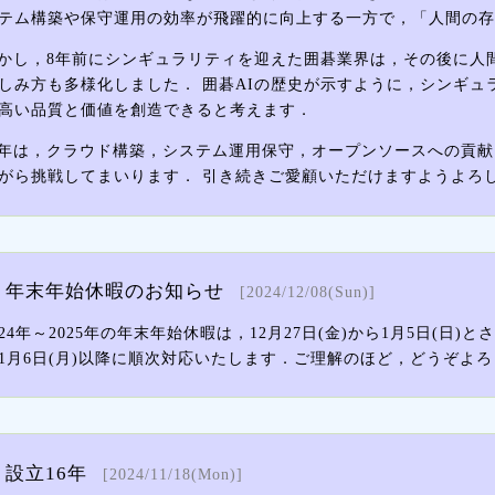
テム構築や保守運用の効率が飛躍的に向上する一方で，「人間の存
かし，8年前にシンギュラリティを迎えた囲碁業界は，その後に人
しみ方も多様化しました． 囲碁AIの歴史が示すように，シンギュ
高い品質と価値を創造できると考えます．
年は，クラウド構築，システム運用保守，オープンソースへの貢献
がら挑戦してまいります． 引き続きご愛顧いただけますようよろ
年末年始休暇のお知らせ
[2024/12/08(Sun)]
024年～2025年の年末年始休暇は，12月27日(金)から1月5日
1月6日(月)以降に順次対応いたします．ご理解のほど，どうぞよ
設立16年
[2024/11/18(Mon)]