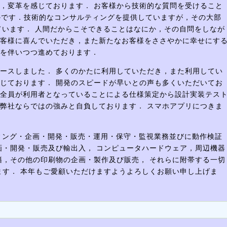
，変革を感じております． お客様から技術的な質問を受けること
かです．技術的なコンサルティングを提供していますが，その大部
ています． 人間だからこそできることはなにか，その自問をしなが
客様に喜んでいただき，また新たなお客様をささやかに幸せにす
を伴いつつ進めております．
リースしました． 多くのかたに利用していただき，また利用してい
じております． 開発のスピードが早いとの声も多くいただいてお
全員が利用者となっていることによる仕様策定から設計実装テス
弊社ならではの強みと自負しております． スマホアプリにつきま
ィング・企画・開発・販売・運用・保守・監視業務並びに動作検証
画・開発・販売及び輸出入， コンピュータハードウェア，周辺機器
籍，その他の印刷物の企画・製作及び販売， それらに附帯する一切
ます． 本年もご愛顧いただけますようよろしくお願い申し上げま