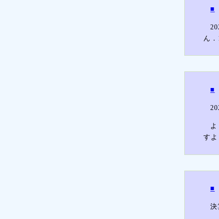
■
2
ん．
■
2
よ
すよ
■
決