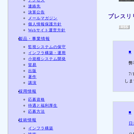
アクセス
連絡先
決算公告
プレスリ
メールマガジン
個人情報保護方針
Webサイト運営方針
製品・事業情報
監視システムの保守
■
インフラ構築・運用
小規模システム開発
弊
貿易
出版
7
著作
しま
講演
採用情報
応募資格
待遇と福利厚生
応募方法
■
技術情報
日
インフラ構築