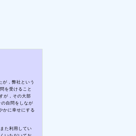
たが，弊社という
質問を受けること
すが，その大部
その自問をしなが
やかに幸せにする
，また利用してい
多くいただいてお