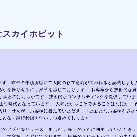
社スカイホビット
ます．昨年の年頭所感にて人間の存在意義が問われると記載しまし
るかを振り返るに，変革を感じております． お客様から技術的な
歩があるのは明らかです．技術的なコンサルティングを提供していま
を生む時代となっています． 人間だからこそできることはなにか，
ありませんが，お客様に喜んでいただき，また新たなお客様をささ
ことなく試行錯誤を伴いつつ進めております．
けのアプリをリリースしました． 多くのかたに利用していただき
く，大変嬉しく感じております． 開発のスピードが早いとの声も